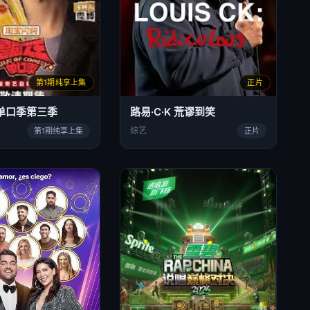
第1期纯享上集
正片
单口季第三季
路易·C·K 荒谬到笑
综艺
第1期纯享上集
正片