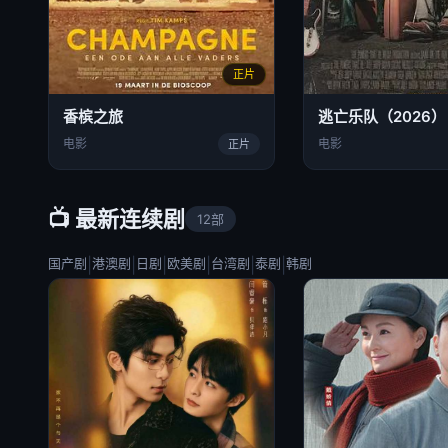
正片
香槟之旅
逃亡乐队（2026）
电影
电影
正片
📺 最新连续剧
12部
国产剧
|
港澳剧
|
日剧
|
欧美剧
|
台湾剧
|
泰剧
|
韩剧