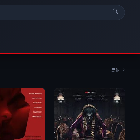
🔍
更多 →