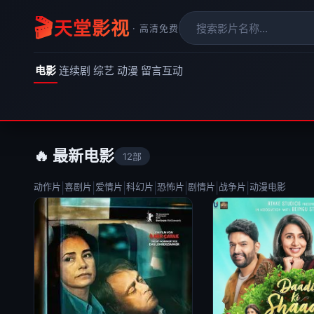
🎬
天堂影视
· 高清免费
电影
连续剧
综艺
动漫
留言互动
🔥 最新电影
12部
动作片
|
喜剧片
|
爱情片
|
科幻片
|
恐怖片
|
剧情片
|
战争片
|
动漫电影