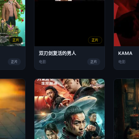
正片
正片
双刃剑复活的男人
KAMA
电影
电影
正片
正片